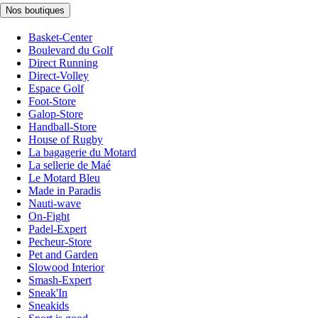
Nos boutiques
Basket-Center
Boulevard du Golf
Direct Running
Direct-Volley
Espace Golf
Foot-Store
Galop-Store
Handball-Store
House of Rugby
La bagagerie du Motard
La sellerie de Maé
Le Motard Bleu
Made in Paradis
Nauti-wave
On-Fight
Padel-Expert
Pecheur-Store
Pet and Garden
Slowood Interior
Smash-Expert
Sneak'In
Sneakids