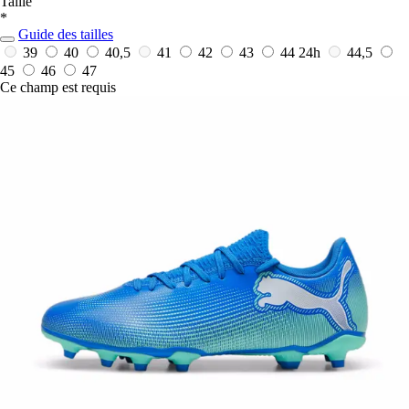
Taille
*
Guide des tailles
39
40
40,5
41
42
43
44
24h
44,5
45
46
47
Ce champ est requis