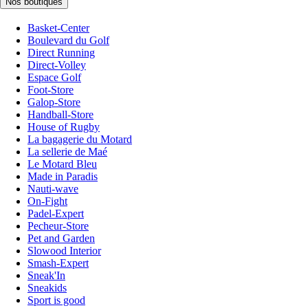
Nos boutiques
Basket-Center
Boulevard du Golf
Direct Running
Direct-Volley
Espace Golf
Foot-Store
Galop-Store
Handball-Store
House of Rugby
La bagagerie du Motard
La sellerie de Maé
Le Motard Bleu
Made in Paradis
Nauti-wave
On-Fight
Padel-Expert
Pecheur-Store
Pet and Garden
Slowood Interior
Smash-Expert
Sneak'In
Sneakids
Sport is good