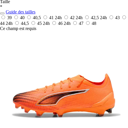
Taille
*
Guide des tailles
39
40
40,5
41
24h
42
24h
42,5
24h
43
44
24h
44,5
45
24h
46
24h
47
48
Ce champ est requis