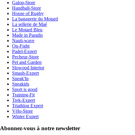
Galop-Store
Handball-Store
House of Rugby
La bagagerie du Motard
La sellerie de Maé
Le Motard Bleu
Made in Paradis
Nauti-wave
On-Fight
Padel-Expert
Pecheur-Store
Pet and Garden
Slowood Interior
Smash-Expert
Sneak'In
Sneakids
Sport is good
Training-Fit
Trek-Expert
Triathlon Expert
Vélo-Store
Winter Expert
Abonnez-vous à notre newsletter