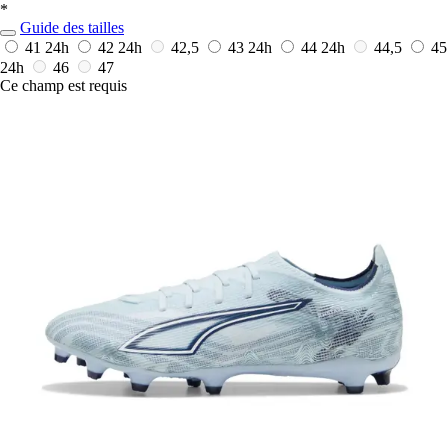
*
Guide des tailles
41
24h
42
24h
42,5
43
24h
44
24h
44,5
45
24h
46
47
Ce champ est requis