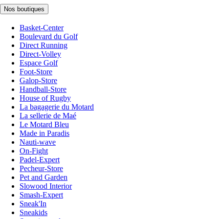
Nos boutiques
Basket-Center
Boulevard du Golf
Direct Running
Direct-Volley
Espace Golf
Foot-Store
Galop-Store
Handball-Store
House of Rugby
La bagagerie du Motard
La sellerie de Maé
Le Motard Bleu
Made in Paradis
Nauti-wave
On-Fight
Padel-Expert
Pecheur-Store
Pet and Garden
Slowood Interior
Smash-Expert
Sneak'In
Sneakids