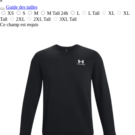
*
Guide des tailles
XS
S
M
M Tall
24h
L
L Tall
XL
XL
Tall
2XL
2XL Tall
3XL Tall
Ce champ est requis