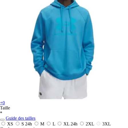
+0
Taille
*
Guide des tailles
XS
S
24h
M
L
XL
24h
2XL
3XL