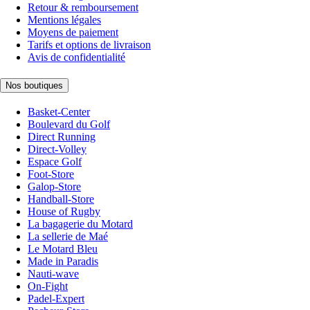
Retour & remboursement
Mentions légales
Moyens de paiement
Tarifs et options de livraison
Avis de confidentialité
Nos boutiques
Basket-Center
Boulevard du Golf
Direct Running
Direct-Volley
Espace Golf
Foot-Store
Galop-Store
Handball-Store
House of Rugby
La bagagerie du Motard
La sellerie de Maé
Le Motard Bleu
Made in Paradis
Nauti-wave
On-Fight
Padel-Expert