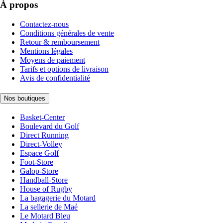
À propos
Contactez-nous
Conditions générales de vente
Retour & remboursement
Mentions légales
Moyens de paiement
Tarifs et options de livraison
Avis de confidentialité
Nos boutiques
Basket-Center
Boulevard du Golf
Direct Running
Direct-Volley
Espace Golf
Foot-Store
Galop-Store
Handball-Store
House of Rugby
La bagagerie du Motard
La sellerie de Maé
Le Motard Bleu