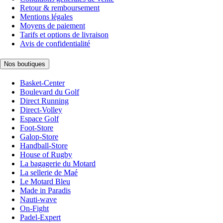
Retour & remboursement
Mentions légales
Moyens de paiement
Tarifs et options de livraison
Avis de confidentialité
Nos boutiques
Basket-Center
Boulevard du Golf
Direct Running
Direct-Volley
Espace Golf
Foot-Store
Galop-Store
Handball-Store
House of Rugby
La bagagerie du Motard
La sellerie de Maé
Le Motard Bleu
Made in Paradis
Nauti-wave
On-Fight
Padel-Expert