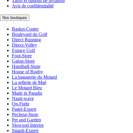
Tarifs et options de livraison
Avis de confidentialité
Nos boutiques
Basket-Center
Boulevard du Golf
Direct Running
Direct-Volley
Espace Golf
Foot-Store
Galop-Store
Handball-Store
House of Rugby
La bagagerie du Motard
La sellerie de Maé
Le Motard Bleu
Made in Paradis
Nauti-wave
On-Fight
Padel-Expert
Pecheur-Store
Pet and Garden
Slowood Interior
Smash-Expert