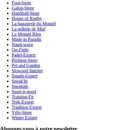
Foot-Store
Galop-Store
Handball-Store
House of Rugby
La bagagerie du Motard
La sellerie de Maé
Le Motard Bleu
Made in Paradis
Nauti-wave
On-Fight
Padel-Expert
Pecheur-Store
Pet and Garden
Slowood Interior
Smash-Expert
Sneak'In
Sneakids
Sport is good
Training-Fit
Trek-Expert
Triathlon Expert
Vélo-Store
Winter Expert
Abonnez-vous à notre newsletter