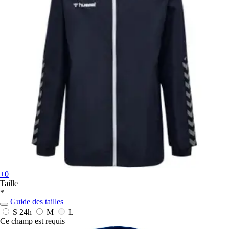
+0
Taille
*
Guide des tailles
S
24h
M
L
Ce champ est requis