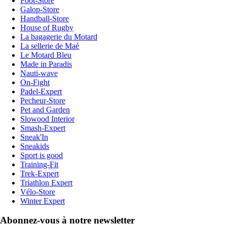
Foot-Store
Galop-Store
Handball-Store
House of Rugby
La bagagerie du Motard
La sellerie de Maé
Le Motard Bleu
Made in Paradis
Nauti-wave
On-Fight
Padel-Expert
Pecheur-Store
Pet and Garden
Slowood Interior
Smash-Expert
Sneak'In
Sneakids
Sport is good
Training-Fit
Trek-Expert
Triathlon Expert
Vélo-Store
Winter Expert
Abonnez-vous à notre newsletter