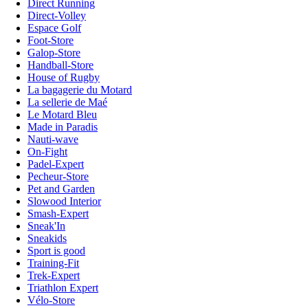
Direct Running
Direct-Volley
Espace Golf
Foot-Store
Galop-Store
Handball-Store
House of Rugby
La bagagerie du Motard
La sellerie de Maé
Le Motard Bleu
Made in Paradis
Nauti-wave
On-Fight
Padel-Expert
Pecheur-Store
Pet and Garden
Slowood Interior
Smash-Expert
Sneak'In
Sneakids
Sport is good
Training-Fit
Trek-Expert
Triathlon Expert
Vélo-Store