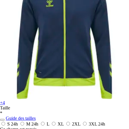
+4
Taille
*
Guide des tailles
S
24h
M
24h
L
XL
2XL
3XL
24h