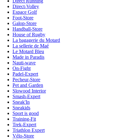
Direct Running
Direct-Volley
Espace Golf
Foot-Store
Galop-Store
Handball-Store
House of Rugby
La bagagerie du Motard
La sellerie de Maé
Le Motard Bleu
Made in Paradis
Nauti-wave
On-Fight
Padel-Expert
Pecheur-Store
Pet and Garden
Slowood Interior
Smash-Expert
Sneak'In
Sneakids
Sport is good
Training-Fit
Trek-Expert
Triathlon Expert
Vélo-Store