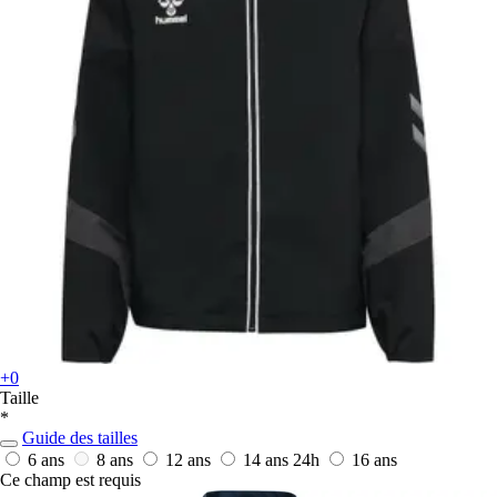
+0
Taille
*
Guide des tailles
6 ans
8 ans
12 ans
14 ans
24h
16 ans
Ce champ est requis