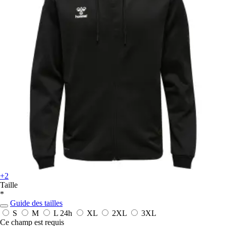
+2
Taille
*
Guide des tailles
S
M
L
24h
XL
2XL
3XL
Ce champ est requis