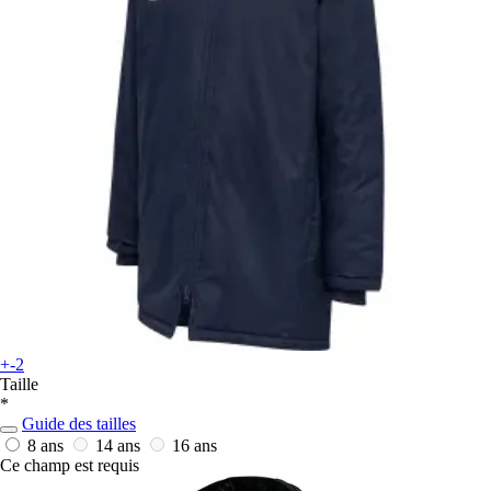
+-2
Taille
*
Guide des tailles
8 ans
14 ans
16 ans
Ce champ est requis