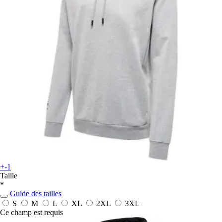
+-1
Taille
*
Guide des tailles
S
M
L
XL
2XL
3XL
Ce champ est requis