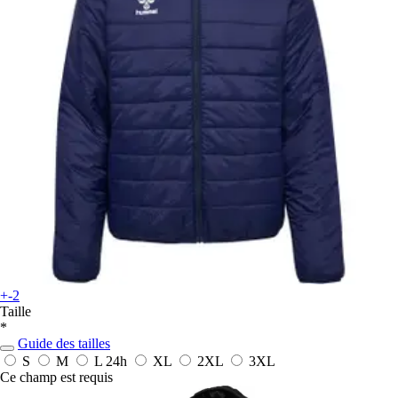
+-2
Taille
*
Guide des tailles
S
M
L
24h
XL
2XL
3XL
Ce champ est requis