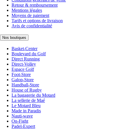
Retour & remboursement
Mentions légales
Moyens de paiement
Tarifs et options de livraison
Avis de confidentialité
Nos boutiques
Basket-Center
Boulevard du Golf
Direct Running
Direct-Volley
Espace Golf
Foot-Store
Galop-Store
Handball-Store
House of Rugby
La bagagerie du Motard
La sellerie de Maé
Le Motard Bleu
Made in Paradis
Nauti-wave
On-Fight
Padel-Expert