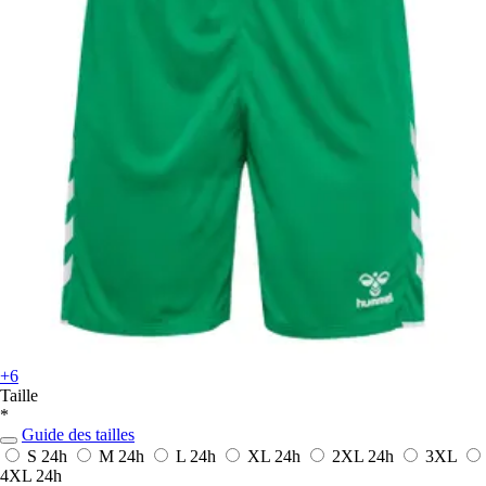
+6
Taille
*
Guide des tailles
S
24h
M
24h
L
24h
XL
24h
2XL
24h
3XL
4XL
24h