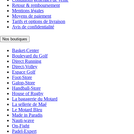
Retour & remboursement
Mentions légales
Moyens de paiement
Tarifs et options de livraison
Avis de confidentialité
Nos boutiques
Basket-Center
Boulevard du Golf
Direct Running
Direct-Volley
Espace Golf
Foot-Store
Galop-Store
Handball-Store
House of Rugby
La bagagerie du Motard
La sellerie de Maé
Le Motard Bleu
Made in Paradis
Nauti-wave
On-Fight
Padel-Expert