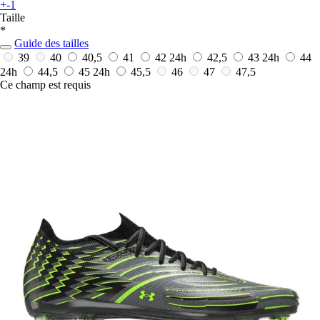
+-1
Taille
*
Guide des tailles
39
40
40,5
41
42
24h
42,5
43
24h
44
24h
44,5
45
24h
45,5
46
47
47,5
Ce champ est requis