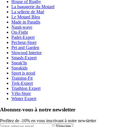
House of Rugby
La bagagerie du Motard
La sellerie de Maé
Le Motard Bleu
Made in Paradis
Nauti-wave
On-Fight
Padel-Expert
Pecheur-Store
Pet and Garden
Slowood Interior
Smash-Expert
Sneak'In
Sneakids
Sport is good
Training-Fit
Trek-Expert
Triathlon Expert
Vélo-Store
Winter Expert
Abonnez-vous à notre newsletter
Profitez de -10% en vous inscrivant à notre newsletter
S'inscrire