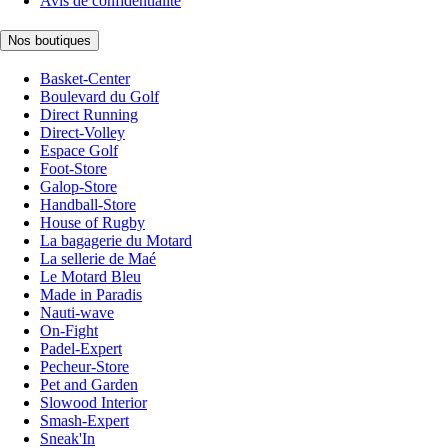
Avis de confidentialité
Nos boutiques
Basket-Center
Boulevard du Golf
Direct Running
Direct-Volley
Espace Golf
Foot-Store
Galop-Store
Handball-Store
House of Rugby
La bagagerie du Motard
La sellerie de Maé
Le Motard Bleu
Made in Paradis
Nauti-wave
On-Fight
Padel-Expert
Pecheur-Store
Pet and Garden
Slowood Interior
Smash-Expert
Sneak'In