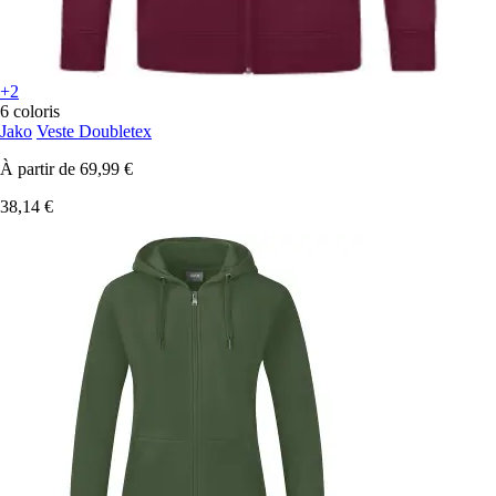
+2
6 coloris
Jako
Veste Doubletex
À partir de
69,99 €
38,14 €