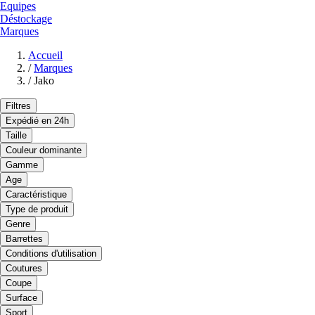
Equipes
Déstockage
Marques
Accueil
/
Marques
/
Jako
Filtres
Expédié en 24h
Taille
Couleur dominante
Gamme
Age
Caractéristique
Type de produit
Genre
Barrettes
Conditions d'utilisation
Coutures
Coupe
Surface
Sport