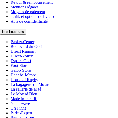
Retour & remboursement
Mentions légales
Moyens de paiement
Tarifs et options de livraison
Avis de confidentialité
Nos boutiques
Basket-Center
Boulevard du Golf
Direct Running
Direct-Volley
Espace Golf
Foot-Store
Galop-Store
Handball-Store
House of Rugby
La bagagerie du Motard
La sellerie de Maé
Le Motard Bleu
Made in Paradis
Nauti-wave
On-Fight
Padel-Expert
Pecheur-Store