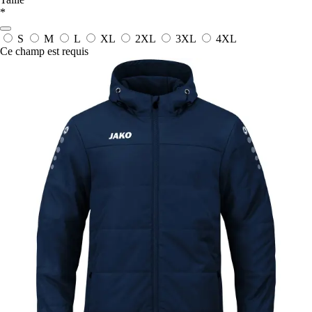
*
S
M
L
XL
2XL
3XL
4XL
Ce champ est requis