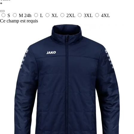
*
S
M
24h
L
XL
2XL
3XL
4XL
Ce champ est requis