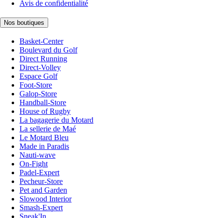
Avis de confidentialité
Nos boutiques
Basket-Center
Boulevard du Golf
Direct Running
Direct-Volley
Espace Golf
Foot-Store
Galop-Store
Handball-Store
House of Rugby
La bagagerie du Motard
La sellerie de Maé
Le Motard Bleu
Made in Paradis
Nauti-wave
On-Fight
Padel-Expert
Pecheur-Store
Pet and Garden
Slowood Interior
Smash-Expert
Sneak'In