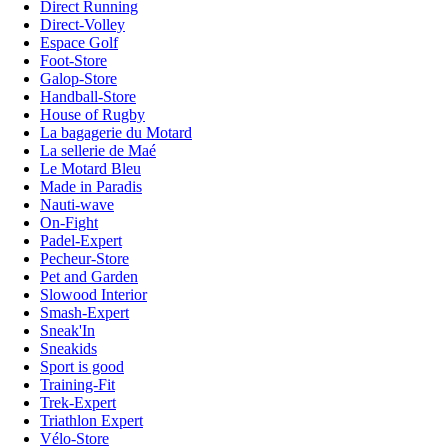
Direct Running
Direct-Volley
Espace Golf
Foot-Store
Galop-Store
Handball-Store
House of Rugby
La bagagerie du Motard
La sellerie de Maé
Le Motard Bleu
Made in Paradis
Nauti-wave
On-Fight
Padel-Expert
Pecheur-Store
Pet and Garden
Slowood Interior
Smash-Expert
Sneak'In
Sneakids
Sport is good
Training-Fit
Trek-Expert
Triathlon Expert
Vélo-Store