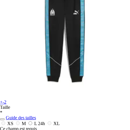
+-2
Taille
*
Guide des tailles
XS
M
L
24h
XL
Ce champ est requis