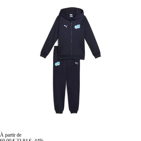
À partir de
60,00 €
33,84 €
-44%