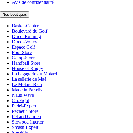
Avis de confidentialité
Nos boutiques
Basket-Center
Boulevard du Golf
Direct Running
Direct-Volley
Espace Golf
Foot-Store
Galop-Store
Handball-Store
House of Rugby
La bagagerie du Motard
La sellerie de Maé
Le Motard Bleu
Made in Paradis
Nauti-wave
On-Fight
Padel-Expert
Pecheur-Store
Pet and Garden
Slowood Interior
Smash-Expert
Sneak'In