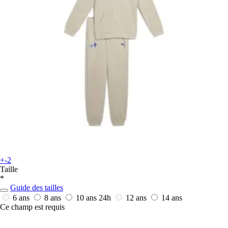
+-2
Taille
*
Guide des tailles
6 ans
8 ans
10 ans
24h
12 ans
14 ans
Ce champ est requis