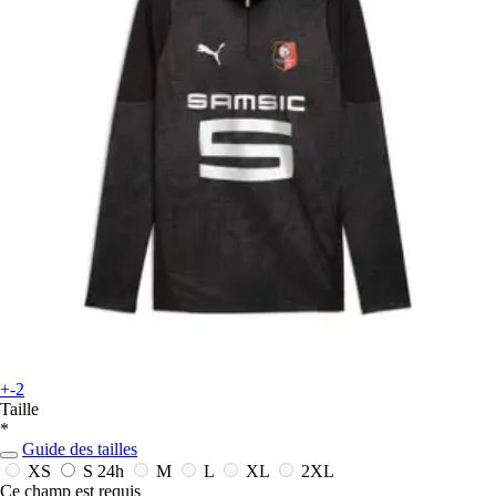
+-2
Taille
*
Guide des tailles
XS
S
24h
M
L
XL
2XL
Ce champ est requis