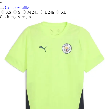
*
Guide des tailles
XS
S
M
24h
L
24h
XL
Ce champ est requis