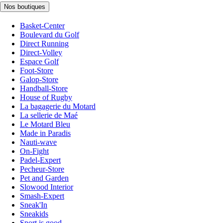
Nos boutiques
Basket-Center
Boulevard du Golf
Direct Running
Direct-Volley
Espace Golf
Foot-Store
Galop-Store
Handball-Store
House of Rugby
La bagagerie du Motard
La sellerie de Maé
Le Motard Bleu
Made in Paradis
Nauti-wave
On-Fight
Padel-Expert
Pecheur-Store
Pet and Garden
Slowood Interior
Smash-Expert
Sneak'In
Sneakids
Sport is good