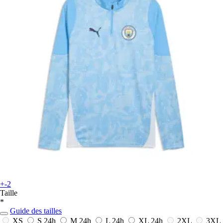
+-2
Taille
*
Guide des tailles
XS
S
24h
M
24h
L
24h
XL
24h
2XL
3XL