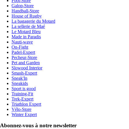
Foot-Store
Galop-Store
Handball-Store
House of Rugby
La bagagerie du Motard
La sellerie de Maé
Le Motard Bleu
Made in Paradis
Nauti-wave
On-Fight
Padel-Expert
Pecheur-Store
Pet and Garden
Slowood Interior
Smash-Expert
Sneak'In
Sneakids
Sport is good
Training-Fit
Trek-Expert
Triathlon Expert
Vélo-Store
Winter Expert
Abonnez-vous à notre newsletter