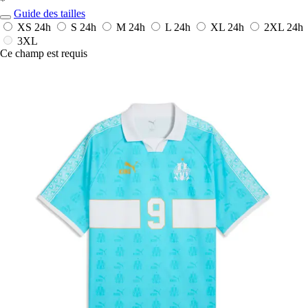
*
Guide des tailles
XS
24h
S
24h
M
24h
L
24h
XL
24h
2XL
24h
3XL
Ce champ est requis