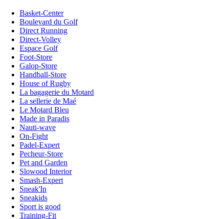
Basket-Center
Boulevard du Golf
Direct Running
Direct-Volley
Espace Golf
Foot-Store
Galop-Store
Handball-Store
House of Rugby
La bagagerie du Motard
La sellerie de Maé
Le Motard Bleu
Made in Paradis
Nauti-wave
On-Fight
Padel-Expert
Pecheur-Store
Pet and Garden
Slowood Interior
Smash-Expert
Sneak'In
Sneakids
Sport is good
Training-Fit