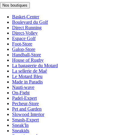
Nos boutiques
Basket-Center
Boulevard du Golf
Direct Running
Direct-Volley
Espace Golf
Foot-Store
Galop-Store
Handball-Store
House of Rugby
La bagagerie du Motard
La sellerie de Maé
Le Motard Bleu
Made in Paradis
Nauti-wave
On-Fight
Padel-Expert
Pecheur-Store
Pet and Garden
Slowood Interior
Smash-Expert
Sneak'In
Sneakids