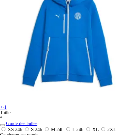
+-1
Taille
*
Guide des tailles
XS
24h
S
24h
M
24h
L
24h
XL
2XL
Ce champ est requis