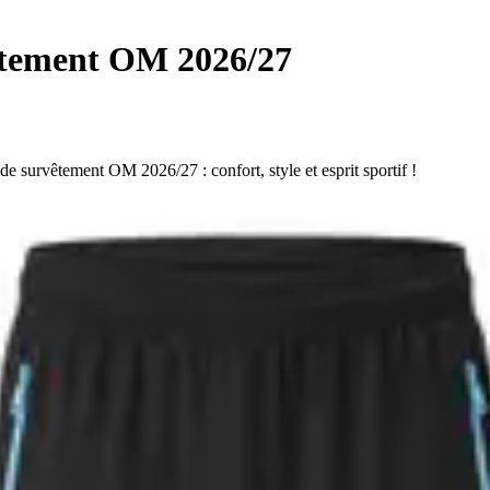
êtement OM 2026/27
e survêtement OM 2026/27 : confort, style et esprit sportif !