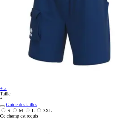
+-2
Taille
*
Guide des tailles
S
M
L
3XL
Ce champ est requis