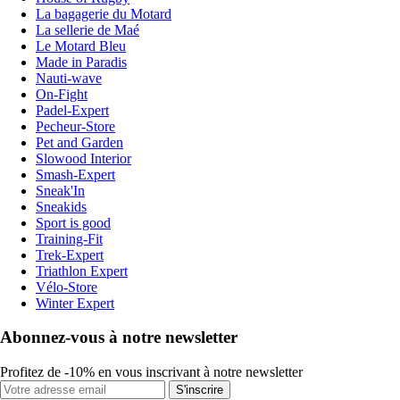
La bagagerie du Motard
La sellerie de Maé
Le Motard Bleu
Made in Paradis
Nauti-wave
On-Fight
Padel-Expert
Pecheur-Store
Pet and Garden
Slowood Interior
Smash-Expert
Sneak'In
Sneakids
Sport is good
Training-Fit
Trek-Expert
Triathlon Expert
Vélo-Store
Winter Expert
Abonnez-vous à notre newsletter
Profitez de -10% en vous inscrivant à notre newsletter
S'inscrire