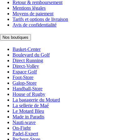
Retour & remboursement
Mentions légales
Moyens de paiement
Tarifs et options de livraison
Avis de confidentialité
Nos boutiques
Basket-Center
Boulevard du Golf
Direct Running
Direct-Volley
Espace Golf
Foot-Store
Galop-Store
Handball-Store
House of Rugby
La bagagerie du Motard
La sellerie de Maé
Le Motard Bleu
Made in Paradis
Nauti-wave
On-Fight
Padel-Expert
Pecheur-Store