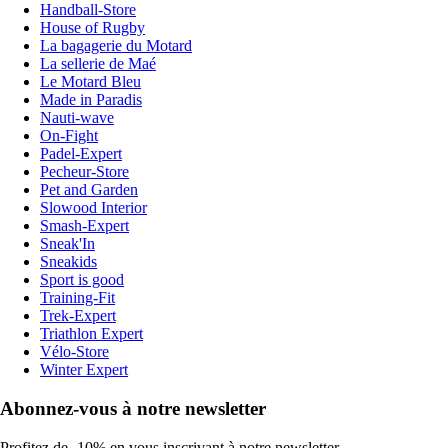
Handball-Store
House of Rugby
La bagagerie du Motard
La sellerie de Maé
Le Motard Bleu
Made in Paradis
Nauti-wave
On-Fight
Padel-Expert
Pecheur-Store
Pet and Garden
Slowood Interior
Smash-Expert
Sneak'In
Sneakids
Sport is good
Training-Fit
Trek-Expert
Triathlon Expert
Vélo-Store
Winter Expert
Abonnez-vous à notre newsletter
Profitez de -10% en vous inscrivant à notre newsletter