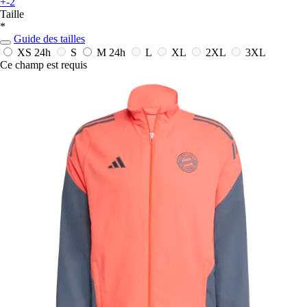
+-2
Taille
*
Guide des tailles
XS
24h
S
M
24h
L
XL
2XL
3XL
Ce champ est requis