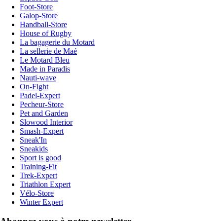
Foot-Store
Galop-Store
Handball-Store
House of Rugby
La bagagerie du Motard
La sellerie de Maé
Le Motard Bleu
Made in Paradis
Nauti-wave
On-Fight
Padel-Expert
Pecheur-Store
Pet and Garden
Slowood Interior
Smash-Expert
Sneak'In
Sneakids
Sport is good
Training-Fit
Trek-Expert
Triathlon Expert
Vélo-Store
Winter Expert