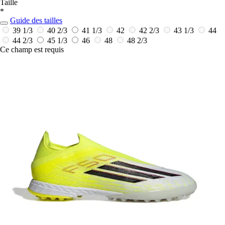
Taille
*
Guide des tailles
39 1/3
40 2/3
41 1/3
42
42 2/3
43 1/3
44
44 2/3
45 1/3
46
48
48 2/3
Ce champ est requis