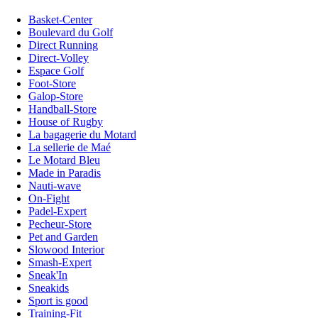
Basket-Center
Boulevard du Golf
Direct Running
Direct-Volley
Espace Golf
Foot-Store
Galop-Store
Handball-Store
House of Rugby
La bagagerie du Motard
La sellerie de Maé
Le Motard Bleu
Made in Paradis
Nauti-wave
On-Fight
Padel-Expert
Pecheur-Store
Pet and Garden
Slowood Interior
Smash-Expert
Sneak'In
Sneakids
Sport is good
Training-Fit