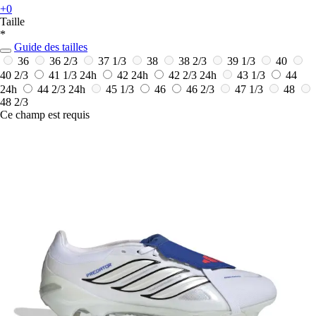
+0
Taille
*
Guide des tailles
36
36 2/3
37 1/3
38
38 2/3
39 1/3
40
40 2/3
41 1/3
24h
42
24h
42 2/3
24h
43 1/3
44
24h
44 2/3
24h
45 1/3
46
46 2/3
47 1/3
48
48 2/3
Ce champ est requis