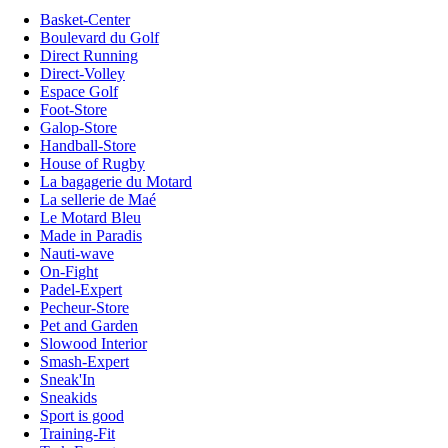
Basket-Center
Boulevard du Golf
Direct Running
Direct-Volley
Espace Golf
Foot-Store
Galop-Store
Handball-Store
House of Rugby
La bagagerie du Motard
La sellerie de Maé
Le Motard Bleu
Made in Paradis
Nauti-wave
On-Fight
Padel-Expert
Pecheur-Store
Pet and Garden
Slowood Interior
Smash-Expert
Sneak'In
Sneakids
Sport is good
Training-Fit