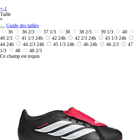
+-1
Taille
*
Guide des tailles
36
36 2/3
37 1/3
38
38 2/3
39 1/3
40
40 2/3
41 1/3
24h
42
24h
42 2/3
24h
43 1/3
24h
44
24h
44 2/3
24h
45 1/3
24h
46
24h
46 2/3
47
1/3
48
48 2/3
Ce champ est requis