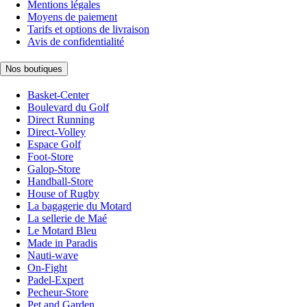
Mentions légales
Moyens de paiement
Tarifs et options de livraison
Avis de confidentialité
Nos boutiques
Basket-Center
Boulevard du Golf
Direct Running
Direct-Volley
Espace Golf
Foot-Store
Galop-Store
Handball-Store
House of Rugby
La bagagerie du Motard
La sellerie de Maé
Le Motard Bleu
Made in Paradis
Nauti-wave
On-Fight
Padel-Expert
Pecheur-Store
Pet and Garden