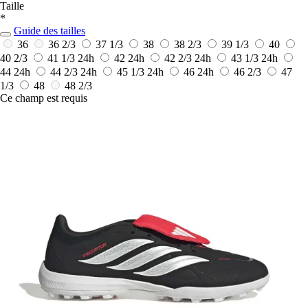
Taille
*
Guide des tailles
36
36 2/3
37 1/3
38
38 2/3
39 1/3
40
40 2/3
41 1/3
24h
42
24h
42 2/3
24h
43 1/3
24h
44
24h
44 2/3
24h
45 1/3
24h
46
24h
46 2/3
47
1/3
48
48 2/3
Ce champ est requis