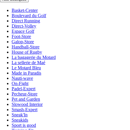
Basket-Center
Boulevard du Golf
Direct Running
Direct-Volley
Espace Golf
Foot-Store
Galop-Store
Handball-Store
House of Rugby
La bagagerie du Motard
La sellerie de Maé
Le Motard Bleu
Made in Paradis
Nauti-wave
On-Fight
Padel-Expert
Pecheur-Store
Pet and Garden
Slowood Interior
Smash-Expert
Sneak'In
Sneakids
Sport is good