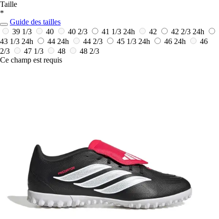
Taille
*
Guide des tailles
39 1/3
40
40 2/3
41 1/3
24h
42
42 2/3
24h
43 1/3
24h
44
24h
44 2/3
45 1/3
24h
46
24h
46
2/3
47 1/3
48
48 2/3
Ce champ est requis