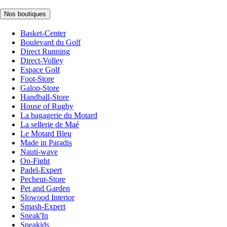
Nos boutiques
Basket-Center
Boulevard du Golf
Direct Running
Direct-Volley
Espace Golf
Foot-Store
Galop-Store
Handball-Store
House of Rugby
La bagagerie du Motard
La sellerie de Maé
Le Motard Bleu
Made in Paradis
Nauti-wave
On-Fight
Padel-Expert
Pecheur-Store
Pet and Garden
Slowood Interior
Smash-Expert
Sneak'In
Sneakids