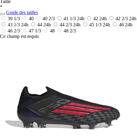
Taille
*
Guide des tailles
39 1/3
40
40 2/3
41 1/3
24h
42
24h
42 2/3
24h
43 1/3
24h
44
24h
44 2/3
24h
45 1/3
24h
46
24h
46 2/3
47 1/3
48
48 2/3
Ce champ est requis