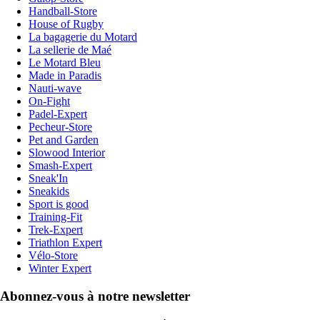
Handball-Store
House of Rugby
La bagagerie du Motard
La sellerie de Maé
Le Motard Bleu
Made in Paradis
Nauti-wave
On-Fight
Padel-Expert
Pecheur-Store
Pet and Garden
Slowood Interior
Smash-Expert
Sneak'In
Sneakids
Sport is good
Training-Fit
Trek-Expert
Triathlon Expert
Vélo-Store
Winter Expert
Abonnez-vous à notre newsletter