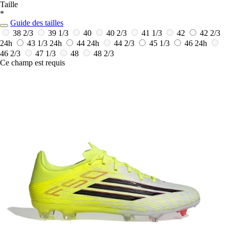
Taille
*
Guide des tailles
38 2/3
39 1/3
40
40 2/3
41 1/3
42
42 2/3
24h
43 1/3
24h
44
24h
44 2/3
45 1/3
46
24h
46 2/3
47 1/3
48
48 2/3
Ce champ est requis