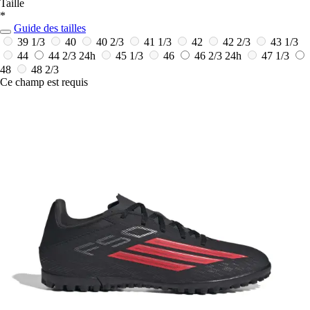
Taille
*
Guide des tailles
39 1/3
40
40 2/3
41 1/3
42
42 2/3
43 1/3
44
44 2/3
24h
45 1/3
46
46 2/3
24h
47 1/3
48
48 2/3
Ce champ est requis