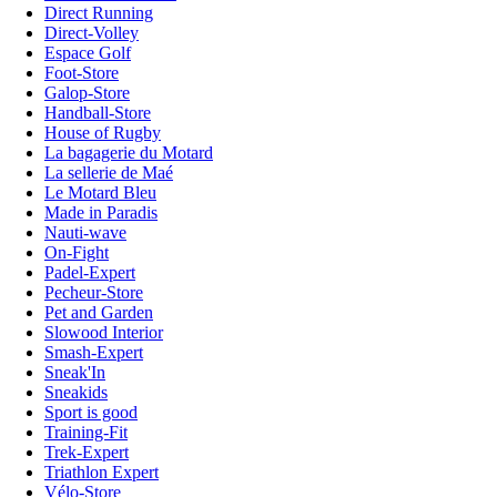
Direct Running
Direct-Volley
Espace Golf
Foot-Store
Galop-Store
Handball-Store
House of Rugby
La bagagerie du Motard
La sellerie de Maé
Le Motard Bleu
Made in Paradis
Nauti-wave
On-Fight
Padel-Expert
Pecheur-Store
Pet and Garden
Slowood Interior
Smash-Expert
Sneak'In
Sneakids
Sport is good
Training-Fit
Trek-Expert
Triathlon Expert
Vélo-Store