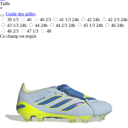
Taille
*
Guide des tailles
39 1/3
40
40 2/3
41 1/3
24h
42
24h
42 2/3
24h
43 1/3
24h
44
24h
44 2/3
24h
45 1/3
24h
46
24h
46 2/3
47 1/3
48
Ce champ est requis