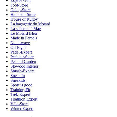
Espace Golf
Foot-Store
Galop-Store
Handball-Store
House of Rugby
La bagagerie du Motard
La sellerie de Maé
Le Motard Bleu
Made in Paradis
Nauti-wave
On-Fight
Padel-Expert
Pecheur-Store
Pet and Garden
Slowood Interior
Smash-Expert
Sneak'In
Sneakids
Sport is good
Training-Fit
Trek-Expert
Triathlon Expert
Vélo-Store
Winter Expert