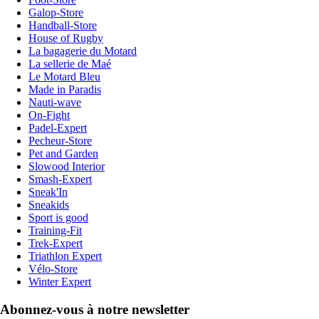
Galop-Store
Handball-Store
House of Rugby
La bagagerie du Motard
La sellerie de Maé
Le Motard Bleu
Made in Paradis
Nauti-wave
On-Fight
Padel-Expert
Pecheur-Store
Pet and Garden
Slowood Interior
Smash-Expert
Sneak'In
Sneakids
Sport is good
Training-Fit
Trek-Expert
Triathlon Expert
Vélo-Store
Winter Expert
Abonnez-vous à notre newsletter