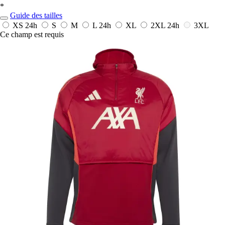
*
Guide des tailles
XS
24h
S
M
L
24h
XL
2XL
24h
3XL
Ce champ est requis