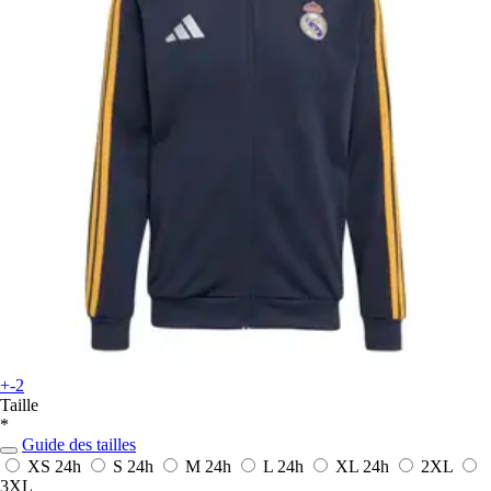
+-2
Taille
*
Guide des tailles
XS
24h
S
24h
M
24h
L
24h
XL
24h
2XL
3XL