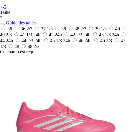
+-2
Taille
*
Guide des tailles
36
36 2/3
37 1/3
38
38 2/3
39 1/3
40
40 2/3
41 1/3
24h
42
24h
42 2/3
24h
43 1/3
24h
44
24h
44 2/3
24h
45 1/3
24h
46
24h
46 2/3
47
1/3
48
48 2/3
Ce champ est requis