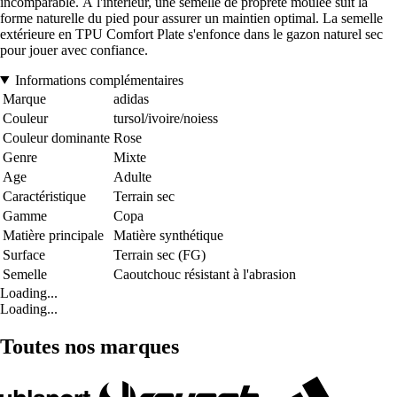
incomparable. À l'intérieur, une semelle de propreté moulée suit la
forme naturelle du pied pour assurer un maintien optimal. La semelle
extérieure en TPU Comfort Plate s'enfonce dans le gazon naturel sec
pour jouer avec confiance.
Informations complémentaires
Marque
adidas
Couleur
tursol/ivoire/noiess
Couleur dominante
Rose
Genre
Mixte
Age
Adulte
Caractéristique
Terrain sec
Gamme
Copa
Matière principale
Matière synthétique
Surface
Terrain sec (FG)
Semelle
Caoutchouc résistant à l'abrasion
Loading...
Loading...
Toutes nos marques