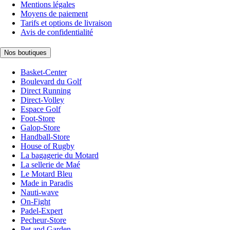
Mentions légales
Moyens de paiement
Tarifs et options de livraison
Avis de confidentialité
Nos boutiques
Basket-Center
Boulevard du Golf
Direct Running
Direct-Volley
Espace Golf
Foot-Store
Galop-Store
Handball-Store
House of Rugby
La bagagerie du Motard
La sellerie de Maé
Le Motard Bleu
Made in Paradis
Nauti-wave
On-Fight
Padel-Expert
Pecheur-Store
Pet and Garden