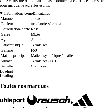
Cette chaussure de football adidas te donnera la confiance nécessaire
pour marquer le jeu et les esprits.
Informations complémentaires
Marque
adidas
Couleur
tursol/noiess/ormeta
Couleur dominante
Rose
Genre
Mixte
Age
Adulte
Caractéristique
Terrain sec
Gamme
F50
Matière principale
Matière synthétique / textile
Surface
Terrain sec (FG)
Semelle
Crampons
Loading...
Loading...
Toutes nos marques