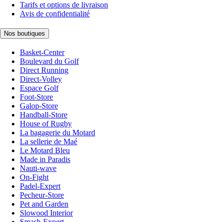
Tarifs et options de livraison
Avis de confidentialité
Nos boutiques
Basket-Center
Boulevard du Golf
Direct Running
Direct-Volley
Espace Golf
Foot-Store
Galop-Store
Handball-Store
House of Rugby
La bagagerie du Motard
La sellerie de Maé
Le Motard Bleu
Made in Paradis
Nauti-wave
On-Fight
Padel-Expert
Pecheur-Store
Pet and Garden
Slowood Interior
Smash-Expert