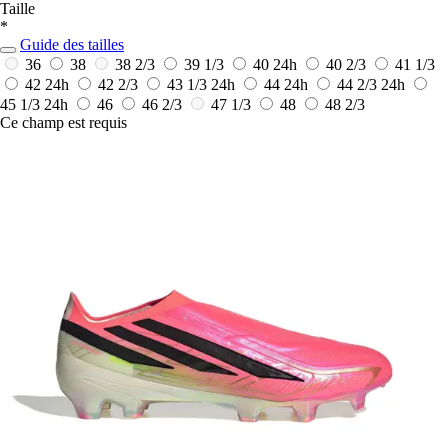
Taille
*
Guide des tailles
36
38
38 2/3
39 1/3
40
24h
40 2/3
41 1/3
42
24h
42 2/3
43 1/3
24h
44
24h
44 2/3
24h
45 1/3
24h
46
46 2/3
47 1/3
48
48 2/3
Ce champ est requis