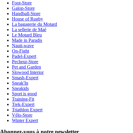
Foot-Store
Galop-Store
Handball-Store
House of Rugby
La bagagerie du Motard
La sellerie de Maé
Le Motard Bleu
Made in Paradis
Nauti-wave
On-Fight
Padel-Expert
Pecheur-Store
Pet and Garden
Slowood Interior
Smash-Expert
Sneak'In
Sneakids
Sport is good
Training-Fit
Trek-Expert
Triathlon Expert
Vélo-Store
Winter Expert
Abonnez-vous à notre newsletter