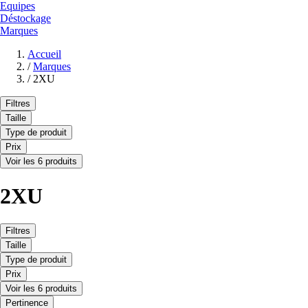
Equipes
Déstockage
Marques
Accueil
/
Marques
/
2XU
Filtres
Taille
Type de produit
Prix
Voir les 6 produits
2XU
Filtres
Taille
Type de produit
Prix
Voir les 6 produits
Pertinence