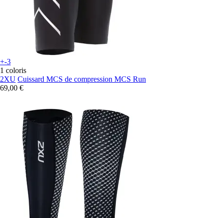
+-3
1 coloris
2XU
Cuissard MCS de compression MCS Run
69,00 €