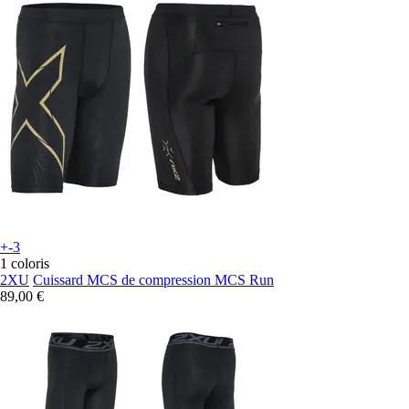
+-3
1 coloris
2XU
Cuissard MCS de compression MCS Run
89,00 €